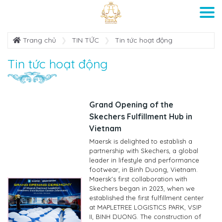
Trang chủ
TIN TỨC
Tin tức hoạt động
Tin tức hoạt động
Grand Opening of the
Skechers Fulfillment Hub in
Vietnam
Maersk is delighted to establish a
partnership with Skechers, a global
leader in lifestyle and performance
footwear, in Binh Duong, Vietnam.
Maersk's first collaboration with
Skechers began in 2023, when we
established the first fulfillment center
at MAPLETREE LOGISTICS PARK, VSIP
II, BINH DUONG. The construction of