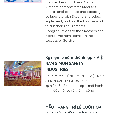
the Skechers Fulfillment Center in
Vietnam demonstrates Maersk's
operational expertise and capacity to
collaborate with Skechers to select,
implement, and run the best network
to suit their requirements.
Congratulations to the Skechers and
Maersk Vietnam teams on their
successful Go Live!
Kỷ niệm 5 năm thành lập – VIỆT
NAM SIMON SAFETY
INDUSTRIES
Chúc mừng CÔNG TY TNHH VIỆT NAM
SIMON SAFETY INDUSTRIES nhân dịp
kỷ niệm 5 năm thành lập – một hành
trình đầy nỗ lực và thành công
MẪU TRANG TRÍ LỄ CƯỚI HOA