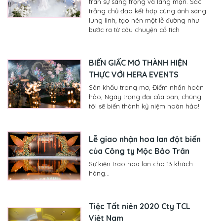
tràn sự sang trọng và lãng mạn. Sắc
trắng chủ đạo kết hợp cùng ánh sáng
lung linh, tạo nên một lễ đường như
bước ra từ câu chuyện cổ tích
BIẾN GIẤC MƠ THÀNH HIỆN
THỰC VỚI HERA EVENTS
Sân khấu trong mơ, Điểm nhấn hoàn
hảo, Ngày trọng đại của bạn, chúng
tôi sẽ biến thành kỷ niệm hoàn hảo!
Lễ giao nhận hoa lan đột biến
của Công ty Mộc Bảo Trân
Sự kiện trao hoa lan cho 13 khách
hàng...
Tiệc Tất niên 2020 Cty TCL
Việt Nam