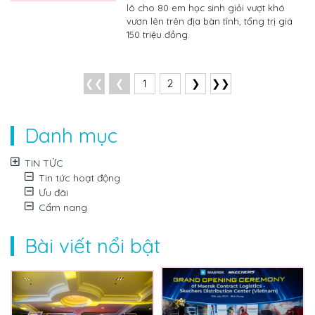
lô cho 80 em học sinh giỏi vượt khó
vươn lên trên địa bàn tỉnh, tổng trị giá
150 triệu đồng.
❮❮
❮
1
2
❯
❯❯
Danh mục
TIN TỨC
Tin tức hoạt động
Ưu đãi
Cẩm nang
Bài viết nổi bật