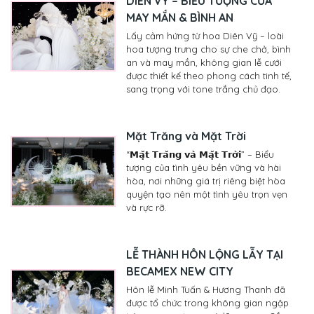
DIÊN VỸ – BIỂU TƯỢNG CỦA
MAY MẮN & BÌNH AN
Lấy cảm hứng từ hoa Diên Vỹ – loài
hoa tượng trưng cho sự che chở, bình
an và may mắn, không gian lễ cưới
được thiết kế theo phong cách tinh tế,
sang trọng với tone trắng chủ đạo.
Mặt Trăng và Mặt Trời
“𝗠𝗮̣̆𝘁 𝗧𝗿𝗮̆𝗻𝗴 𝘃𝗮̀ 𝗠𝗮̣̆𝘁 𝗧𝗿𝗼̛̀𝗶” – Biểu
tượng của tình yêu bền vững và hài
hòa, nơi những giá trị riêng biệt hòa
quyện tạo nên một tình yêu trọn vẹn
và rực rỡ.
LỄ THÀNH HÔN LỘNG LẪY TẠI
BECAMEX NEW CITY
Hôn lễ Minh Tuấn & Hương Thanh đã
được tổ chức trong không gian ngập