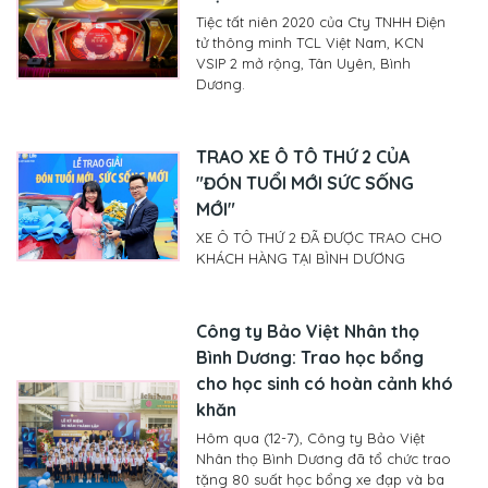
Tiệc tất niên 2020 của Cty TNHH Điện
tử thông minh TCL Việt Nam, KCN
VSIP 2 mở rộng, Tân Uyên, Bình
Dương.
TRAO XE Ô TÔ THỨ 2 CỦA
"ĐÓN TUỔI MỚI SỨC SỐNG
MỚI"
XE Ô TÔ THỨ 2 ĐÃ ĐƯỢC TRAO CHO
KHÁCH HÀNG TẠI BÌNH DƯƠNG
Công ty Bảo Việt Nhân thọ
Bình Dương: Trao học bổng
cho học sinh có hoàn cảnh khó
khăn
Hôm qua (12-7), Công ty Bảo Việt
Nhân thọ Bình Dương đã tổ chức trao
tặng 80 suất học bổng xe đạp và ba