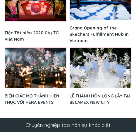
Grand Opening of the
Tiệc Tất niên 2020 Cty TCL
Skechers Fulfillment Hub in
Việt Nam
Vietnam
BIẾN GIẤC MƠ THÀNH HIỆN
LỄ THÀNH HÔN LỘNG LẪY TẠI
THỰC VỚI HERA EVENTS
BECAMEX NEW CITY
Chuyên nghiệp tạo nên sự khác biệt