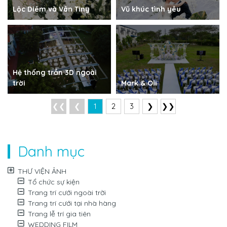
Lộc Diêm và Vân Tiny
Vũ khúc tình yêu
Hệ thống trần 3D ngoài
trời
Mark & Oli
❮❮
❮
1
2
3
❯
❯❯
Danh mục
THƯ VIỆN ẢNH
Tổ chức sự kiện
Trang trí cưới ngoài trời
Trang trí cưới tại nhà hàng
Trang lễ trí gia tiên
WEDDING FILM