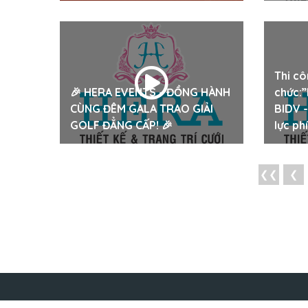
Thi cô
🎉 HERA EVENTS - ĐỒNG HÀNH
chức:”
CÙNG ĐÊM GALA TRAO GIẢI
BIDV -
GOLF ĐẲNG CẤP! 🎉
lực ph
❮❮
❮