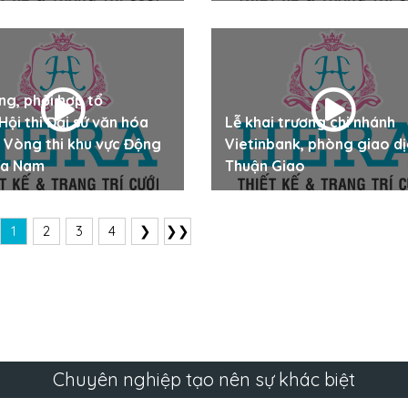
ng, phối hợp tổ
Hội thi Đại sứ văn hóa
Lễ khai trương chi nhánh
 Vòng thi khu vực Động
Vietinbank, phòng giao d
ía Nam
Thuận Giao
1
2
3
4
❯
❯❯
Chuyên nghiệp tạo nên sự khác biệt