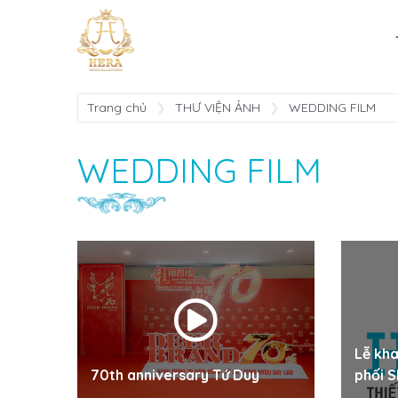
Trang chủ
THƯ VIỆN ẢNH
WEDDING FILM
WEDDING FILM
Lễ kha
70th anniversary Tứ Duy
phối 